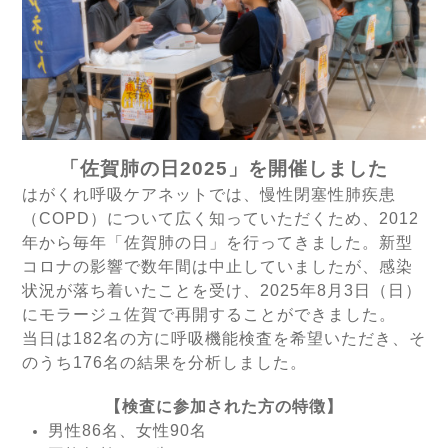
「佐賀肺の日
2025
」を開催しました
はがくれ呼吸ケアネットでは、慢性閉塞性肺疾患
（
COPD
）について広く知っていただくため、
2012
年から毎年「佐賀肺の日」を行ってきました。新型
コロナの影響で数年間は中止していましたが、感染
状況が落ち着いたことを受け、
2025
年
8
月
3
日（日）
にモラージュ佐賀で再開することができました。
当日は
182
名の方に呼吸機能検査を希望いただき、そ
のうち
176
名の結果を分析しました。
【検査に参加された方の特徴】
男性
86
名、女性
90
名