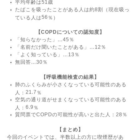
平均年齢は
51
歳
たばこを吸ったことがある人は約
8
割（現在吸っ
56
ている人は
％）
【COPD
についての認知度】
「知らなかった」
…45
％
「名前だけ聞いたことがある」
…12
％
「よく知っている」
…13
％
無回答
…30
％
【呼吸機能検査の結果】
肺のふくらみが小さくなっている可能性のある
21.7
人：
％
空気の通り道がせまくなっている可能性のある
6.9
人：
％
質問票で
COPD
の可能性が高いと出た人：
28
％
【まとめ】
今回のイベントでは、半数以上の方に喫煙歴があ