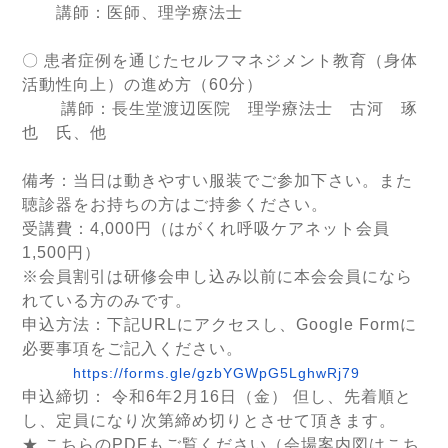
講師：医師、理学療法士
〇 患者症例を通じたセルフマネジメント教育（身体
活動性向上）の進め方（60分）
講師：長生堂渡辺医院 理学療法士 古河 琢
也 氏、他
備考：当日は動きやすい服装でご参加下さい。また
聴診器をお持ちの方はご持参ください。
受講費：4,000円（はがくれ呼吸ケアネット会員
1,500円）
※会員割引は研修会申し込み以前に本会会員になら
れている方のみです。
申込方法：下記URLにアクセスし、Google Formに
必要事項をご記入ください。
https://forms.gle/
gzbYGWpG5LghwRj79
申込締切： 令和6年2月16日（金） 但し、先着順と
し、定員になり次第締め切りとさせて頂きます。
★ こちらのPDFもご覧ください（会場案内図はこち