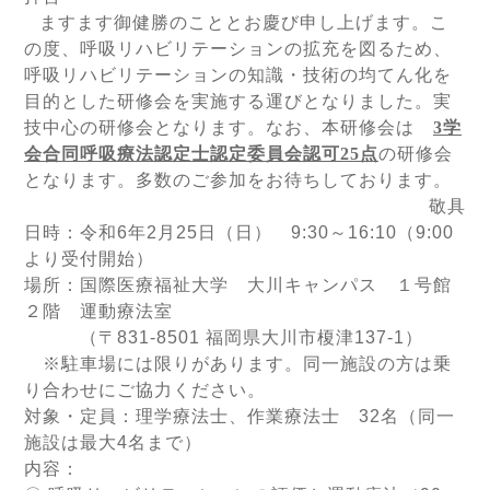
ますます御健勝のこととお慶び申し上げます。
こ
の度、呼吸リハビリテーションの拡充を図るため、
呼吸リハビリテーションの知識・技術の均てん化を
目的とした研修会を実施する運びとなりました。実
技中心の研修会となります。なお、本研修会は
3
学
会合同呼吸療法認定士認定委員会認可
25
点
の研修会
となります。多数のご参加をお待ちしております。
敬具
日時：令和6年2月25日（日） 9:30～16:10（9:00
より受付開始）
場所：国際医療福祉大学 大川キャンパス １号館
２階 運動療法室
（〒831-8501 福岡県大川市榎津137-1）
※駐車場には限りがあります。同一施設の方は乗
り合わせにご協力ください。
対象・定員：理学療法士、作業療法士 32名（同一
施設は最大4名まで）
内容：