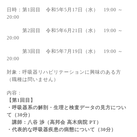
日時：第
1
回目 令和
5
年
5
月
17
日（水）
19:00
～
20:00
第
2
回目 令和
5
年
6
月
21
日（水）
19:00
～
20:00
第
3
回目 令和
5
年
7
月
19
日（水）
19:00
～
20:00
対象：呼吸器リハビリテーションに興味のある方
（職種は問いません）
内容：
【第
1
回目】
・呼吸器系の解剖・生理と検査データの見方につい
て（
30
分）
講師：八谷 渉（高邦会 高木病院
PT
）
・代表的な呼吸器疾患の病態について（
30
分）