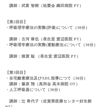
講師：武富 智樹（祐愛会 織田病院
PT
）
【第
2
回目】
・呼吸理学療法の実際
(
評価
)
について（
30
分）
講師：古河 琢也（長生堂 渡辺医院
PT
）
・呼吸理学療法の実際
(
運動療法
)
について（
30
分）
講師：猿渡 聡 （長生堂 渡辺医院
PT
）
【第
3
回目】
・在宅酸素療法及び
ADL
指導につて（
30
分）
講師：篠原 翔（高邦会 高木病院
OT
）
・人工呼吸器について（
30
分）
講師：辻 希代子（佐賀県医療センター好生館
PT
）