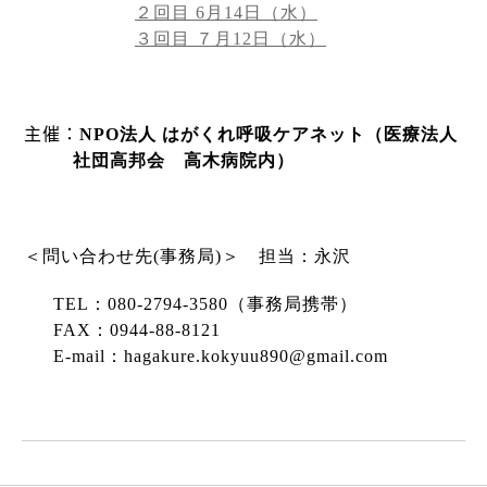
２回目
6
月
14
日（水）
３回目 ７月
12
日（水）
主催：
NPO
法人
はがくれ呼吸ケアネット（医療法人
社団高邦会 高木病院内）
＜問い合わせ先
(
事務局
)
＞ 担当：永沢
TEL
：
080-2794-3580
（事務局携帯）
FAX
：
0944-88-8121
E-mail
：
hagakure.kokyuu890@gmail.com