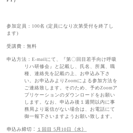
参加定員：
100
名
(
定員になり次第受付を終了し
ます
)
受講費：無料
申込方法：
E-mail
にて、『第〇回目若手向け呼吸
リハ研修会』と記載し、氏名、所属、職
種、連絡先を記載の上、
お申込み下さ
い。お申込みより
Zoom
による参加方法を
ご連絡致します。そのため、予め
Zoom
ア
プリ
ケーションのダウンロードをお願い
します。なお、申込み後１週間以内に事
務局より返信がない場合は、
お電話にて
御一報下さいますようお願い致します。
申込
み
締切：
１回目
5
月
10
日
（
水
）