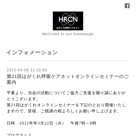
Welcome to our homepage
インフォメーション
2022-03-08 11:10:00
第21回はがくれ呼吸ケアネットオンラインセミナーのご
案内
平素より、当会の活動についてご協力ご支援を賜り誠にありが
とうございます。
第
21
回はがくれオンラインセミナーを下記のとおり開催いたし
ますので、皆様、
ご聴講の程よろしくお願い申し上げます。
日時
2022
年年
3
月
22
日（火） 午後
7
時～
8
時
プログラム１