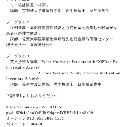
ミニ統計講座「相関」
講師：京都橘大学健康科学部 理学療法士 堀江淳先生
プログラム２
症例発表「薬剤性間質性肺炎と心筋梗塞を合併した喉頭がん
患者への理学療法」
講師：佐賀大学医学部附属病院先進総合機能回復センター
理学療法士 直塚博行先生
プログラム３
英文抄読＆講義「
What Motivates Patients with COPD to Be
Physically Active?
A Cross-Sectional Study,
Exercise Motivation
Inventory-2
の紹介」
講師：長生堂渡辺医院 理学療法士 日高晴菜先生
下記
URL
よりお入りください。
https://zoom.us/j/95558831551?
pwd=SDh4c2hoYzFUbVNqcmJYRE5kNUxoZz09
ミーティング
ID: 955 5883 1551
パスコード
: 006420